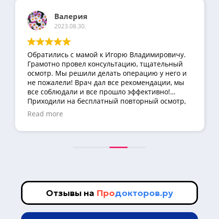
Валерия
2023.08.30.
Обратились с мамой к Игорю Владимировичу.
Грамотно провел консультацию, тщательный
осмотр. Мы решили делать операцию у него и
не пожалели! Врач дал все рекомендации, мы
все соблюдали и все прошло эффективно!
Приходили на бесплатный повторный осмотр,
врач как всегда был внимателен. Если еще
Read more
придется обращаться к флебологу, то только к
Игорю Владимировичу!
Отзывы на
Про
докторов.ру